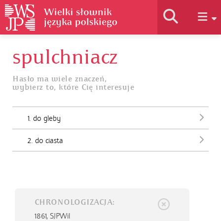
spulchniacz
Historia słownika
Hasło ma wiele znaczeń,
wybierz to, które Cię interesuje
Jak korzystać
1. do gleby
Podstawy naukowe
2. do ciasta
Autorzy
CHRONOLOGIZACJA:
1861,
SJPWil