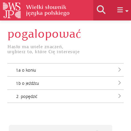
pogalopować
Historia słownika
Hasło ma wiele znaczeń,
wybierz to, które Cię interesuje
Jak korzystać
1.a o koniu
Podstawy naukowe
1.b o jeźdźcu
Autorzy
2. popędzić