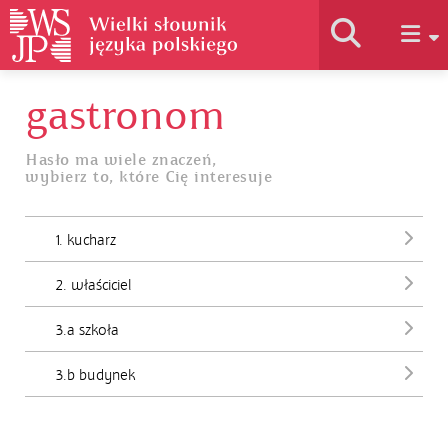
gastronom
Historia słownika
Hasło ma wiele znaczeń,
wybierz to, które Cię interesuje
Jak korzystać
1. kucharz
Podstawy naukowe
2. właściciel
Autorzy
3.a szkoła
3.b budynek