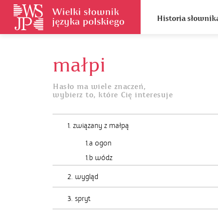
Historia słownik
małpi
Hasło ma wiele znaczeń,
wybierz to, które Cię interesuje
1. związany z małpą
1.a ogon
1.b wódz
2. wygląd
3. spryt