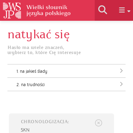
natykać się
Historia słownika
Hasło ma wiele znaczeń,
wybierz to, które Cię interesuje
Jak korzystać
1. na jakieś ślady
Podstawy naukowe
2. na trudności
Autorzy
CHRONOLOGIZACJA:
SKN