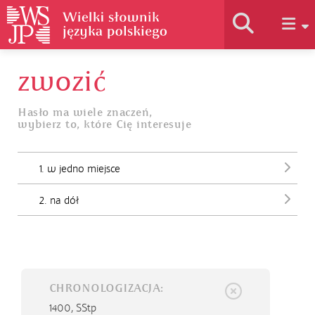
zwozić
Historia słownika
Hasło ma wiele znaczeń,
wybierz to, które Cię interesuje
Jak korzystać
1. w jedno miejsce
Podstawy naukowe
2. na dół
Autorzy
CHRONOLOGIZACJA:
1400,
SStp