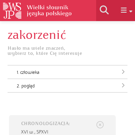
zakorzenić
Historia słownika
Hasło ma wiele znaczeń,
wybierz to, które Cię interesuje
Jak korzystać
1. człowieka
Podstawy naukowe
2. pogląd
Autorzy
CHRONOLOGIZACJA:
XVI w.,
SPXVI