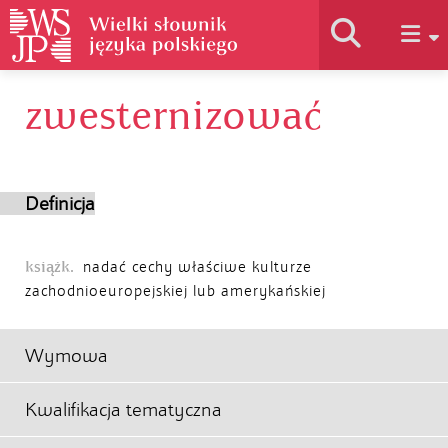
zwesternizować
Historia słownika
Jak korzystać
Definicja
Podstawy naukowe
książk.
nadać cechy właściwe kulturze
zachodnioeuropejskiej lub amerykańskiej
Autorzy
Wymowa
Kwalifikacja tematyczna