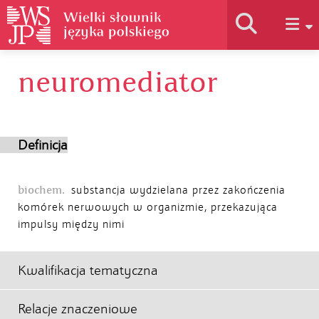
neuromediator
Historia słownika
Jak korzystać
Definicja
Podstawy naukowe
biochem.
substancja wydzielana przez zakończenia
komórek nerwowych w organizmie, przekazująca
impulsy między nimi
Autorzy
Kwalifikacja tematyczna
Relacje znaczeniowe