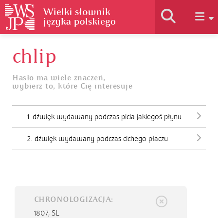
chlip
Historia słownika
Hasło ma wiele znaczeń,
wybierz to, które Cię interesuje
Jak korzystać
1. dźwięk wydawany podczas picia jakiegoś płynu
Podstawy naukowe
2. dźwięk wydawany podczas cichego płaczu
Autorzy
CHRONOLOGIZACJA:
1807,
SL