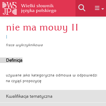
nie ma mowy II
Historia słownika
I
Jak korzystać
fraza wykrzyknikowa
Podstawy naukowe
Definicja
Autorzy
używane jako kategoryczna odmowa w odpowiedzi
na czyjąś propozycję
Kwalifikacja tematyczna