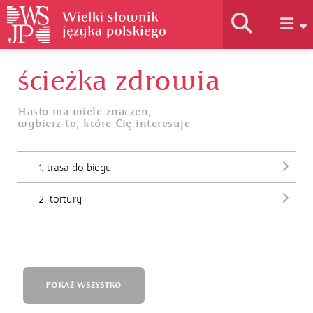
ścieżka zdrowia
Historia słownika
Hasło ma wiele znaczeń,
wybierz to, które Cię interesuje
Jak korzystać
1. trasa do biegu
Podstawy naukowe
2. tortury
Autorzy
POKAŻ WSZYSTKO