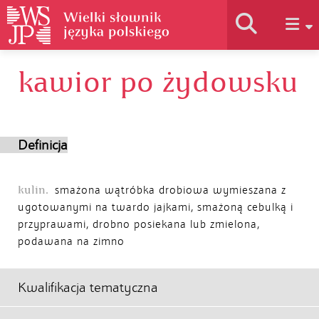
kawior po żydowsku
Historia słownika
Jak korzystać
Definicja
Podstawy naukowe
kulin.
smażona wątróbka drobiowa wymieszana z
ugotowanymi na twardo jajkami, smażoną cebulką i
przyprawami, drobno posiekana lub zmielona,
Autorzy
podawana na zimno
Kwalifikacja tematyczna