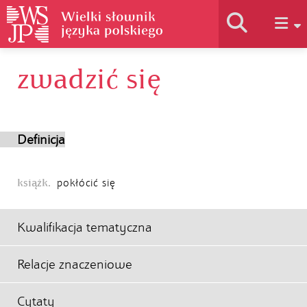
zwadzić się
Historia słownika
Jak korzystać
Definicja
Podstawy naukowe
książk.
pokłócić się
Autorzy
Kwalifikacja tematyczna
Relacje znaczeniowe
Cytaty