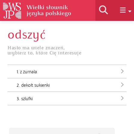
odszyć
Historia słownika
Hasło ma wiele znaczeń,
wybierz to, które Cię interesuje
Jak korzystać
1. z żurnala
Podstawy naukowe
2. dekolt sukienki
Autorzy
3. szlufki