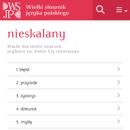
nieskalany
Historia słownika
Hasło ma wiele znaczeń,
wybierz to, które Cię interesuje
Jak korzystać
1. błękit
Podstawy naukowe
2. przyroda
Autorzy
3. życiorys
4. dziewica
5. myślą