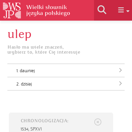
ulep
Historia słownika
Hasło ma wiele znaczeń,
wybierz to, które Cię interesuje
Jak korzystać
1. dawniej
Podstawy naukowe
2. dzisiaj
Autorzy
CHRONOLOGIZACJA:
1534,
SPXVI