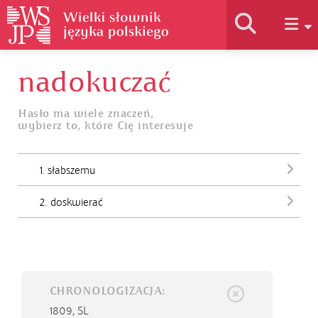
nadokuczać
Historia słownika
Hasło ma wiele znaczeń,
wybierz to, które Cię interesuje
Jak korzystać
1. słabszemu
Podstawy naukowe
2. doskwierać
Autorzy
CHRONOLOGIZACJA:
1809,
SL