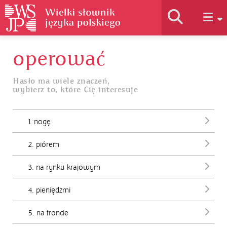
operować
Historia słownika
Hasło ma wiele znaczeń,
wybierz to, które Cię interesuje
Jak korzystać
1. nogę
Podstawy naukowe
2. piórem
Autorzy
3. na rynku krajowym
4. pieniędzmi
5. na froncie