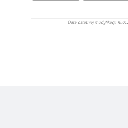
Data ostatniej modyfikacji: 16.01.
Copyright© Instytut Języka Polskiego
PAN
Projekt autorstwa
Polityka prywatności