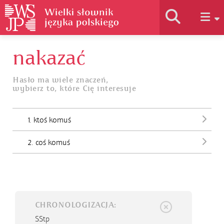
nakazać
Historia słownika
Hasło ma wiele znaczeń,
wybierz to, które Cię interesuje
Jak korzystać
1. ktoś komuś
Podstawy naukowe
2. coś komuś
Autorzy
CHRONOLOGIZACJA:
SStp