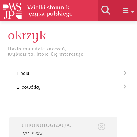
okrzyk
Historia słownika
Hasło ma wiele znaczeń,
wybierz to, które Cię interesuje
Jak korzystać
1. bólu
Podstawy naukowe
2. dowódcy
Autorzy
CHRONOLOGIZACJA:
1535,
SPXVI