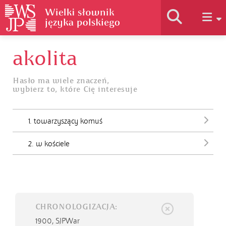
akolita
Historia słownika
Hasło ma wiele znaczeń,
wybierz to, które Cię interesuje
Jak korzystać
1. towarzyszący komuś
Podstawy naukowe
2. w kościele
Autorzy
CHRONOLOGIZACJA:
1900,
SJPWar