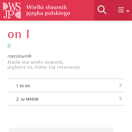
on I
Historia słownika
II
Jak korzystać
rzeczownik
Hasło ma wiele znaczeń,
wybierz to, które Cię interesuje
Podstawy naukowe
1. to on
Autorzy
2. w tekście