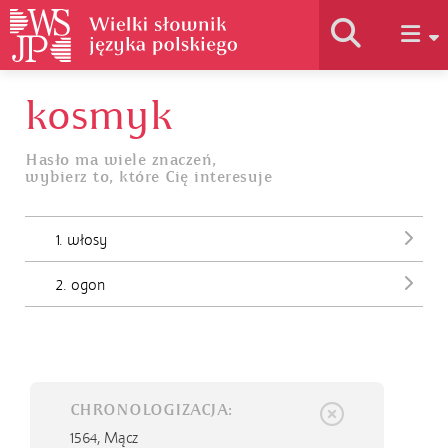
kosmyk
Historia słownika
Hasło ma wiele znaczeń,
wybierz to, które Cię interesuje
Jak korzystać
1. włosy
Podstawy naukowe
2. ogon
Autorzy
CHRONOLOGIZACJA:
1564,
Mącz