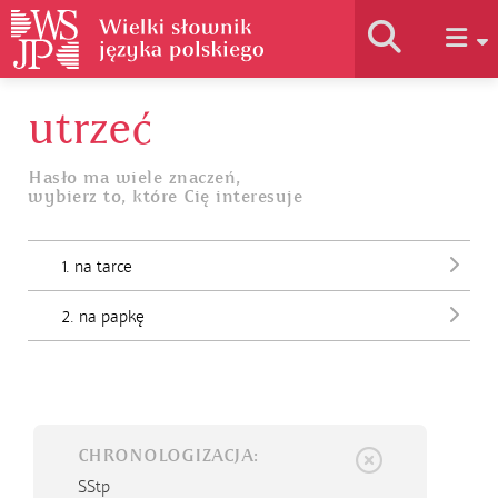
utrzeć
Historia słownika
Hasło ma wiele znaczeń,
wybierz to, które Cię interesuje
Jak korzystać
1. na tarce
Podstawy naukowe
2. na papkę
Autorzy
CHRONOLOGIZACJA:
SStp