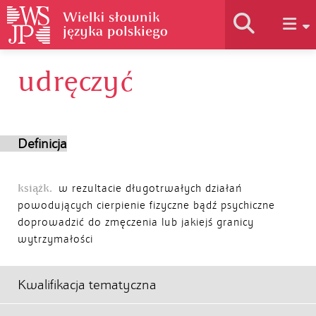
udręczyć
Historia słownika
Jak korzystać
Definicja
Podstawy naukowe
książk.
w rezultacie długotrwałych działań
powodujących cierpienie fizyczne bądź psychiczne
doprowadzić do zmęczenia lub jakiejś granicy
Autorzy
wytrzymałości
Kwalifikacja tematyczna