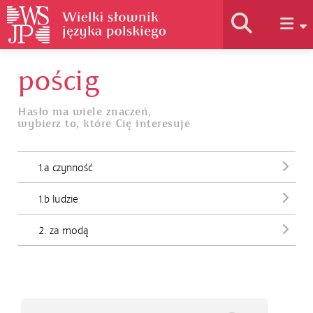
pościg
Historia słownika
Hasło ma wiele znaczeń,
wybierz to, które Cię interesuje
Jak korzystać
1.a czynność
Podstawy naukowe
1.b ludzie
Autorzy
2. za modą