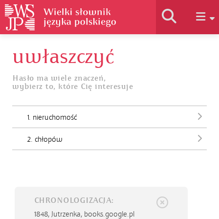
uwłaszczyć
Historia słownika
Hasło ma wiele znaczeń,
wybierz to, które Cię interesuje
Jak korzystać
1. nieruchomość
Podstawy naukowe
2. chłopów
Autorzy
CHRONOLOGIZACJA:
1848,
Jutrzenka, books.google.pl