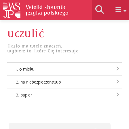
uczulić
Historia słownika
Hasło ma wiele znaczeń,
wybierz to, które Cię interesuje
Jak korzystać
1. o mleku
Podstawy naukowe
2. na niebezpieczeństwo
Autorzy
3. papier