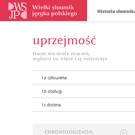
Historia słownik
uprzejmość
Hasło ma wiele znaczeń,
wybierz to, które Cię interesuje
1.a człowieka
1.b obsługi
1.c drobna
CHRONOLOGIZACJA: