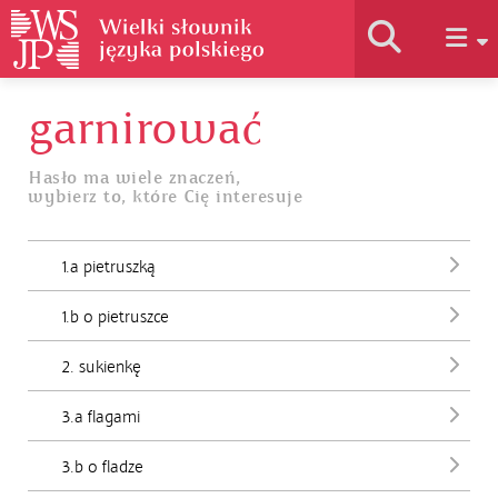
garnirować
Historia słownika
Hasło ma wiele znaczeń,
wybierz to, które Cię interesuje
Jak korzystać
1.a pietruszką
Podstawy naukowe
1.b o pietruszce
Autorzy
2. sukienkę
3.a flagami
3.b o fladze