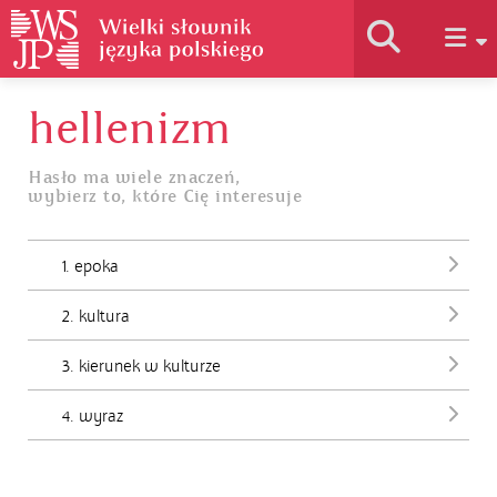
hellenizm
Historia słownika
Hasło ma wiele znaczeń,
wybierz to, które Cię interesuje
Jak korzystać
1. epoka
Podstawy naukowe
2. kultura
Autorzy
3. kierunek w kulturze
4. wyraz