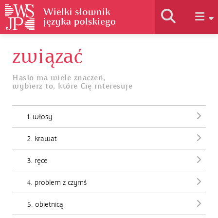
związać
Historia słownika
Hasło ma wiele znaczeń,
wybierz to, które Cię interesuje
Jak korzystać
1. włosy
Podstawy naukowe
2. krawat
Autorzy
3. ręce
4. problem z czymś
5. obietnicą