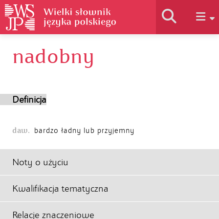
nadobny
Historia słownika
Jak korzystać
Definicja
Podstawy naukowe
daw.
bardzo ładny lub przyjemny
Autorzy
Noty o użyciu
Kwalifikacja tematyczna
Relacje znaczeniowe